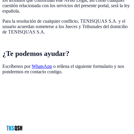
los términos que conforman este Aviso Legal, así como cualquier
cuestión relacionada con los servicios del presente portal, será la ley
española.
Para la resolución de cualquier conflicto, TENISQUAS S.A. y el
usuario acuerdan someterse a los Jueces y Tribunales del domicilio
de TENISQUAS S.A.
¿Te podemos ayudar?
Escríbenos por
WhatsApp
o rellena el siguiente formulario y nos
pondremos en contacto contigo.
Nombre
*
Teléfono
*
Email
*
Mensaje
política de privacidad
*