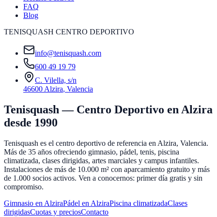
FAQ
Blog
TENISQUASH CENTRO DEPORTIVO
info@tenisquash.com
600 49 19 79
C. Vilella, s/n
46600 Alzira
,
Valencia
Tenisquash — Centro Deportivo en Alzira
desde 1990
Tenisquash es el centro deportivo de referencia en Alzira, Valencia.
Más de 35 años ofreciendo gimnasio, pádel, tenis, piscina
climatizada, clases dirigidas, artes marciales y campus infantiles.
Instalaciones de más de 10.000 m² con aparcamiento gratuito y más
de 1.000 socios activos. Ven a conocernos: primer día gratis y sin
compromiso.
Gimnasio en Alzira
Pádel en Alzira
Piscina climatizada
Clases
dirigidas
Cuotas y precios
Contacto