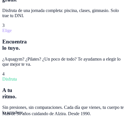
Disfruta de una jornada completa: piscina, clases, gimnasio. Solo
trae tu DNI.
3
Elige
Encuentra
lo tuyo.
¿Aquagym? ¿Pilates? ¿Un poco de todo? Te ayudamos a elegir lo
que mejor te va.
4
Disfruta
A tu
ritmo.
Sin presiones, sin comparaciones. Cada día que vienes, tu cuerpo te
lo agradece.
Más de 30 años cuidando de Alzira. Desde 1990.