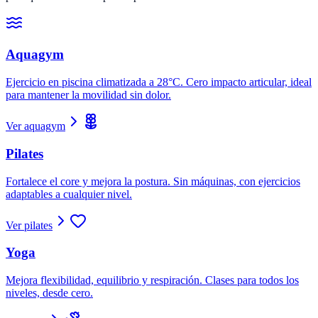
Aquagym
Ejercicio en piscina climatizada a 28°C. Cero impacto articular, ideal
para mantener la movilidad sin dolor.
Ver aquagym
Pilates
Fortalece el core y mejora la postura. Sin máquinas, con ejercicios
adaptables a cualquier nivel.
Ver pilates
Yoga
Mejora flexibilidad, equilibrio y respiración. Clases para todos los
niveles, desde cero.