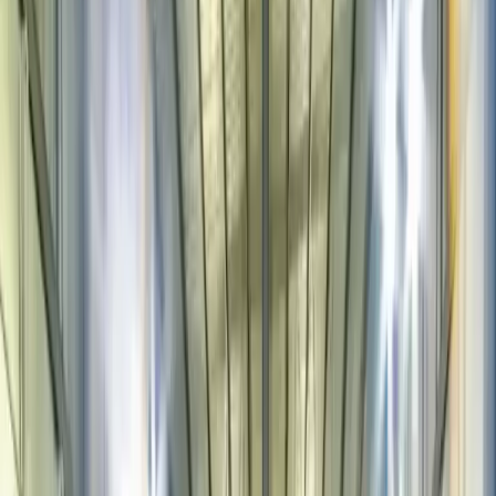
9
deportes para jugar con amigos, en familia o por tu cuenta. Elige el
tuyo y reserva desde la app.
Ver deportes
Hazte Socio
9
Deportes
4
Categorías
Socios 50%
En todas las pistas
Categorías
Encuentra tu deporte
Deportes de Raqueta
5
deportes
Deportes de Equipo
2
deportes