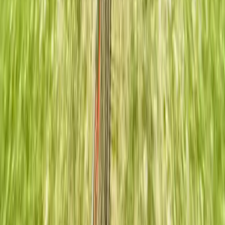
Repaso escolar
Información
Cuotas
Horario clases
Horario centro
Contacto
Horario Festivos
FAQ
Blog
TENISQUASH CENTRO DEPORTIVO
info@tenisquash.com
600 49 19 79
C. Vilella, s/n
46600 Alzira
,
Valencia
Tenisquash — Centro Deportivo en Alzira
desde 1990
Tenisquash es el centro deportivo de referencia en Alzira, Valencia.