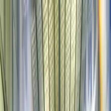
Deportes
Clases
Piscina
Campus
Cuotas
Hazte Socio
Inicio
Deportes
Deportes
Jugar con amigos en Alzira