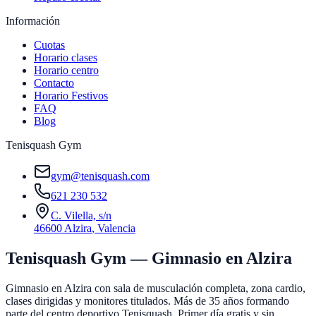
Información
Cuotas
Horario clases
Horario centro
Contacto
Horario Festivos
FAQ
Blog
Tenisquash Gym
gym@tenisquash.com
621 230 532
C. Vilella, s/n
46600 Alzira
,
Valencia
Tenisquash Gym — Gimnasio en Alzira
Gimnasio en Alzira con sala de musculación completa, zona cardio,
clases dirigidas y monitores titulados. Más de 35 años formando
parte del centro deportivo Tenisquash. Primer día gratis y sin