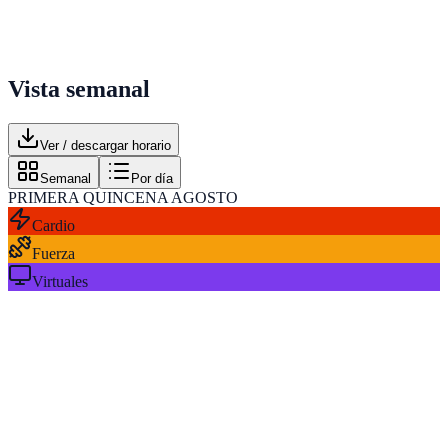
Vista semanal
Ver / descargar horario
Semanal
Por día
PRIMERA QUINCENA AGOSTO
Cardio
Fuerza
Virtuales
Lunes
L
Martes
M
Miércoles
X
Jueves
J
Viernes
V
Sábado
S
Domingo
D
07:00
Spinning