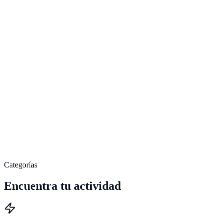
Spinning
60
′
11:00
Walking Virtual
Sala 1
60
′
18:00
Spinning Virtual
Spinning
60
′
Categorías
Encuentra tu actividad