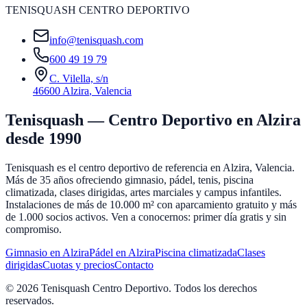
TENISQUASH CENTRO DEPORTIVO
info@tenisquash.com
600 49 19 79
C. Vilella, s/n
46600 Alzira
,
Valencia
Tenisquash — Centro Deportivo en Alzira
desde 1990
Tenisquash es el centro deportivo de referencia en Alzira, Valencia.
Más de 35 años ofreciendo gimnasio, pádel, tenis, piscina
climatizada, clases dirigidas, artes marciales y campus infantiles.
Instalaciones de más de 10.000 m² con aparcamiento gratuito y más
de 1.000 socios activos. Ven a conocernos: primer día gratis y sin
compromiso.
Gimnasio en Alzira
Pádel en Alzira
Piscina climatizada
Clases
dirigidas
Cuotas y precios
Contacto
©
2026
Tenisquash Centro Deportivo. Todos los derechos
reservados.