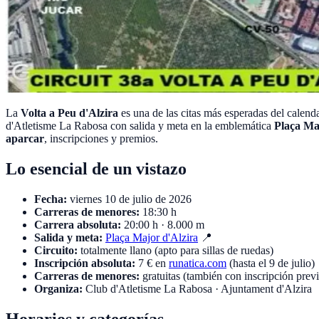
La
Volta a Peu d'Alzira
es una de las citas más esperadas del calend
d'Atletisme La Rabosa con salida y meta en la emblemática
Plaça Ma
aparcar
, inscripciones y premios.
Lo esencial de un vistazo
Fecha:
viernes 10 de julio de 2026
Carreras de menores:
18:30 h
Carrera absoluta:
20:00 h · 8.000 m
Salida y meta:
Plaça Major d'Alzira
📍
Circuito:
totalmente llano (apto para sillas de ruedas)
Inscripción absoluta:
7 € en
runatica.com
(hasta el 9 de julio)
Carreras de menores:
gratuitas (también con inscripción previ
Organiza:
Club d'Atletisme La Rabosa · Ajuntament d'Alzira
Horarios y categorías