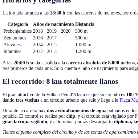
La jornada arranca a las
18:30 h
con las carreras de menores, por ord
Categoría
Años de nacimiento
Distancia
Prebenjamines
2018 · 2019 · 2020
300 m
Benjamines
2016 · 2017
500 m
Alevines
2014 · 2015
1.000 m
Infantiles
2012 · 2013
1.200 m
A las
20:00 h
se da la salida a la
carrera absoluta de 8.000 metros
,
tres primeros de cada una. Solo cuenta el año de nacimiento para asign
El recorrido: 8 km totalmente llanos
El gran atractivo de la Volta a Peu d'Alzira es que su circuito es
100 %
dando
tres vueltas
a un circuito urbano que sale y llega a la
Plaça Ma
Durante la carrera hay
dos avituallamientos de agua
, situados en lo
potable. El control se realiza por
chip
, y el circuito está vigilado po
guardarropa vigilado
, y al terminar podrás descargar tu
diploma, las
Tienes el plano completo del circuito y de las zonas de aparcamiento