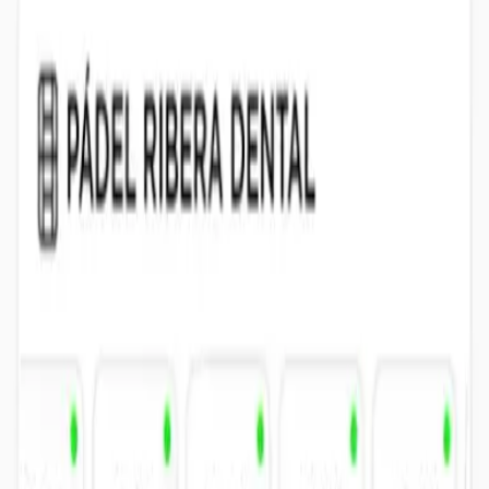
Sin permanencia. Sin matrícula online.
Partidas al 50%
Reserva cualquier partida a mitad de precio, todo el año
Gimnasio incluido
Tu cuota de socio incluye gimnasio completo, clases dirigidas y
mucho más
Recupérate después
Piscina climatizada y sauna incluidas en tu cuota de socio