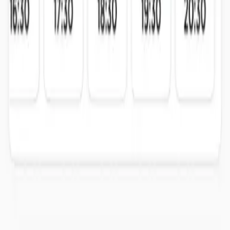
Elige hora
Ves disponibilidad en tiempo real. Elige la hora que mejor te venga.
03
Confirma y juega
Pago con bono o tarjeta. Llega 5 minutos antes a recepción y a
jugar.
Ven a conocernos
C. Vilella, s/n, Alzira. Parking gratuito en las instalaciones.
Hazte Socio
Cómo Llegar
600 49 19 79
L-V 5:00-22:30 | Sáb 6:00-21:30
Horario
Horario de ping pong en Alzira