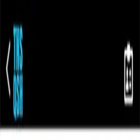
Deportes
Clases
Piscina
Campus
Cuotas
Hazte Socio
Inicio
Deportes
Tenis de Mesa
Tenis de Mesa en Alzira