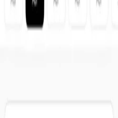
Reserva en 10 segundos
Reserva tu partida de ping pong en Alzira
Olvídate de llamar. Abre la app, elige hora, confirma y listo. Ves
disponibilidad en tiempo real y reservas tu mesa al momento. Si eres
socio, tu descuento del 50% se aplica automáticamente.
Descargar la app
Disponible en App Store y Google Play
El mejor plan para jugadores
Tenis de mesa en Alzira al 50%.
Y mucho
más.
Hazte socio de Tenisquash y reserva tus partidas de ping pong a
mitad de precio. Tu cuota incluye gimnasio, piscina climatizada,
sauna y parking gratuito.
Ver cuotas y hacerte socio