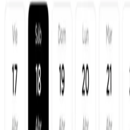
echa unas partidas y pásalo bien.
Socios al 50%
Hazte socio y reserva a mitad de precio. Además: gimnasio, piscina
y sauna incluidos en tu cuota.
Material disponible
Si no tienes pala o pelotas, no te preocupes. Tenemos material de
préstamo en recepción para que puedas jugar.
Aparca, juega, dúchate
Parking gratuito, vestuarios con duchas. Vienes, juegas, te duchas y
al Sport Bar.