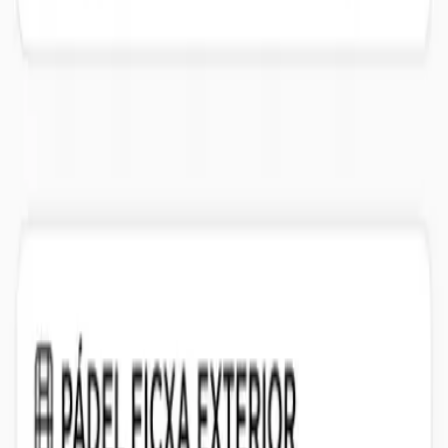
El Club
Deporte para mayores
Empresas
Trabaja con nosotros
Cafetería/Restaurante
Nuestra Historia
Repaso escolar
Información
Cuotas
Horario clases
Horario centro