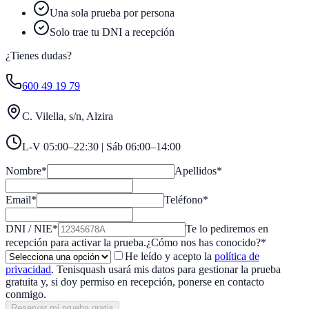
Una sola prueba por persona
Solo trae tu DNI a recepción
¿Tienes dudas?
600 49 19 79
C. Vilella, s/n
, Alzira
L-V 05:00–22:30 | Sáb 06:00–14:00
Nombre
*
Apellidos
*
Email
*
Teléfono
*
DNI / NIE
*
Te lo pediremos en
recepción para activar la prueba.
¿Cómo nos has conocido?
*
He leído y acepto la
política de
privacidad
. Tenisquash usará mis datos para gestionar la prueba
gratuita y, si doy permiso en recepción, ponerse en contacto
conmigo.
Reservar mi prueba gratis