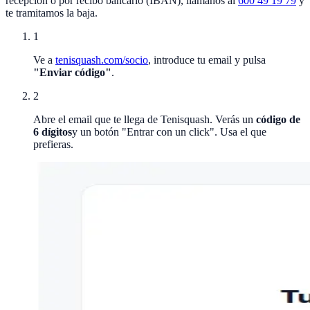
recepción o por recibo bancario (IBAN), llámanos al
600 49 19 79
y
te tramitamos la baja.
1
Ve a
tenisquash.com/socio
, introduce tu email y pulsa
"Enviar código"
.
2
Abre el email que te llega de Tenisquash. Verás un
código de
6 dígitos
y un botón "Entrar con un click". Usa el que
prefieras.