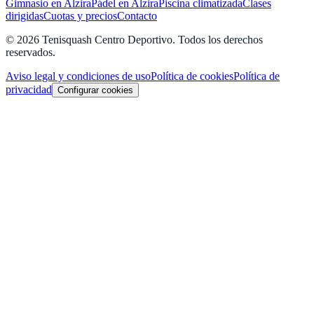
Gimnasio en Alzira
Pádel en Alzira
Piscina climatizada
Clases
dirigidas
Cuotas y precios
Contacto
©
2026
Tenisquash Centro Deportivo. Todos los derechos
reservados.
Aviso legal y condiciones de uso
Política de cookies
Política de
privacidad
Configurar cookies