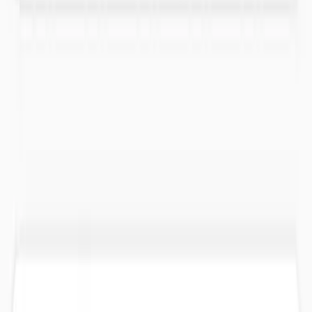
“
El mejor club. Tienes todos tus deportes juntos. Y el profesor de
padel Silvi es top (Translated by Google) The best club. You have
all your sports in one place. And the padel coach Silvi is top-notch.
”
Arturo
abr 2026