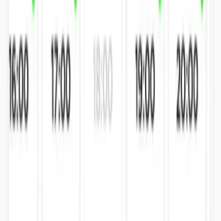
“
Lo mejor las 3 chicas de recepción y Dani en el gimnasio y Emilio
como monitor de padel
”
salvador bernia
feb 2026