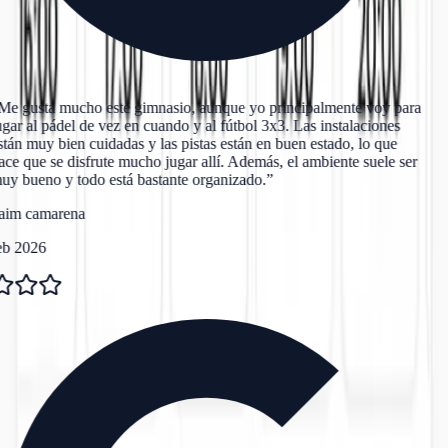
Me gusta mucho este gimnasio, aunque yo principalmente voy para
gar al pádel de vez en cuando y al fútbol 3x3. Las instalaciones
tán muy bien cuidadas y las pistas están en buen estado, lo que
ce que se disfrute mucho jugar allí. Además, el ambiente suele ser
y bueno y todo está bastante organizado.
”
aim camarena
eb 2026