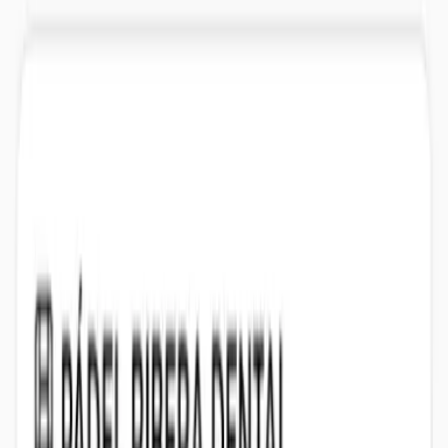
Desde iniciación hasta competición, con monitores titulados y
grupos reducidos. Particulares y grupales.
Ver clases
Torneos de pádel en Alzira
Organizamos torneos periódicamente para distintas categorías y
niveles. Liga interna y abierta.
Próximos torneos
Escuela infantil
Pádel para niños a partir de 4 años en grupos por edad y nivel.
Valores deportivos y diversión garantizada.
Ver escuela
Más allá de la pista
Entrena tu juego fuera de la pista