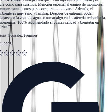
bre como para cursillos. Mención especial al equipo de monitores;
empre están atentos para corregirte o motivarte. Además, el
biente es muy sano y familiar. Después de entrenar, poder
lajarse en la zona de aguas o tomar algo en la cafetería redondea la
periencia. 100% recomendado si buscas calidad y bienestar en
zira."
”
eray Gonzalez Fournies
eb 2026