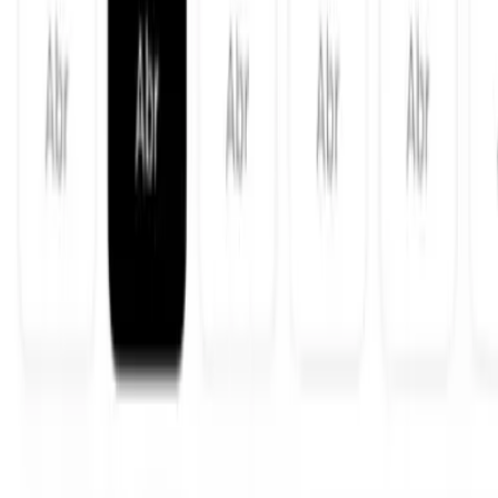
Sin permanencia. Sin matrícula online.
Pistas al 50%
Reserva cualquier pista a mitad de precio, todo el año
Mejora tu físico
Gimnasio completo para trabajar potencia, resistencia y prevenir
lesiones
Recupérate después
Piscina y sauna incluidas. Tus articulaciones te lo agradecerán