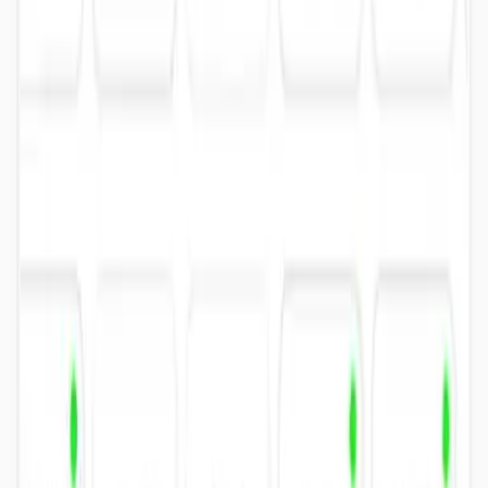
“
Me gusta mucho este gimnasio, aunque yo principalmente voy para
jugar al pádel de vez en cuando y al fútbol 3x3. Las instalaciones
están muy bien cuidadas y las pistas están en buen estado, lo que
hace que se disfrute mucho jugar allí. Además, el ambiente suele ser
muy bueno y todo está bastante organizado.
”
naim camarena
feb 2026