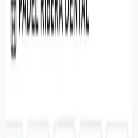
Gimnasio
Trabaja potencia y resistencia entre partida y partida. Los mejores
jugadores de Alzira ya lo hacen.
Ver gimnasio
Piscina y sauna
Recupera después del pádel. Unos largos suaves o la sauna para
soltar tensión. Incluido en tu cuota de socio.
Ver piscina
Yoga y pilates
Movilidad y core para prevenir lesiones. El secreto de los jugadores
que no paran por dolores.
Ver pilates