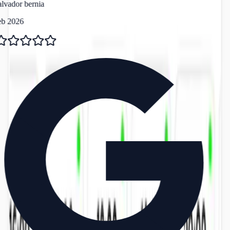
lvador bernia
eb 2026