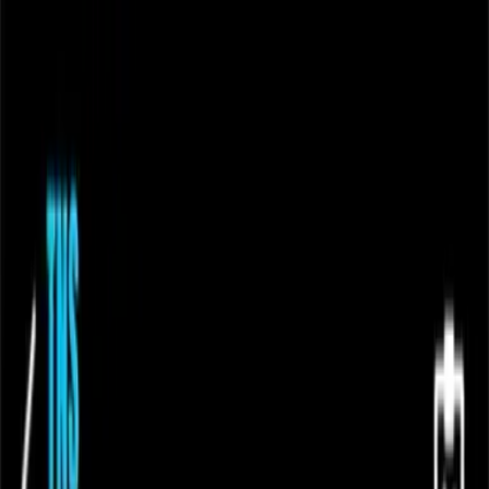
Deportes
Clases
Piscina
Campus
Cuotas
Hazte Socio
Inicio
Deportes
Pádel
Pádel en Alzira