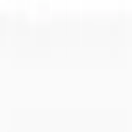
Buen plan después del partido
Almuerza o toma algo en el Sport Bar sin moverte del club
Todo lo que necesitas
Pádel para cada jugador
Todo lo que necesitas para jugar a pádel en Alzira, en un solo club.
Alquiler de pistas
Reserva pádel en Alzira por horas, con o sin material. Pistas dobles e
individual disponibles. Socios Premium con 50% de descuento y
prioridad.
Reservar pista
Clases de pádel en Alzira