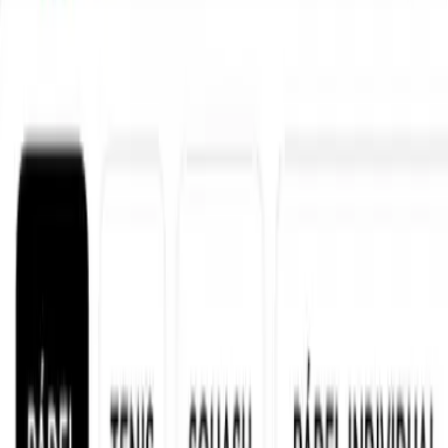
Socios al 50%
Hazte socio y todas las pistas a mitad de precio. Además: gym,
piscina y sauna incluidos.
¿No tienes grupo?
Busca Partidas en la app. Encuentra jugadores de tu nivel y
completa la pista.
Aparca, juega, dúchate
Parking gratuito, vestuarios con duchas. Vienes, juegas, te duchas y
al Sport Bar.