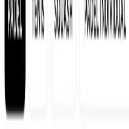
Tu recorrido en el pádel
No vienes solo a jugar.
Vienes a quedarte.
Las mejores pistas de Alzira. Pero lo que engancha no es la pista. Es
todo lo demás.
1
Reserva
Reserva una pista.
Echa un partido.
Llama, reserva y juega. Las pistas están impecables. Si no tienes
grupo, te ayudamos a encontrarlo. Si no tienes nivel, también.
2
Mejora
Sube tu nivel.
Con quien sabe.