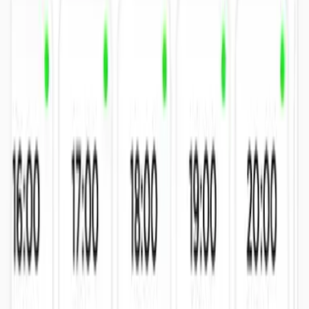
Reserva fácil
Cómo reservar tu pista
Reserva pádel en Alzira en tres pasos. Desde la app, sin llamar, sin
esperar.
Descargar la app
Lunes a Domingo — Consulta horario completo en recepción
01
Descarga la app
Disponible en App Store y Google Play. Crea tu cuenta en un
minuto.
02
Elige hora y pista
Ves disponibilidad en tiempo real. Elige pista cubierta o exterior, la
hora que quieras.