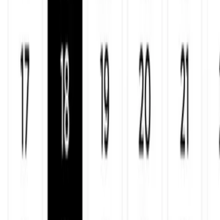
Reserva en 10 segundos
Tu pista, desde el sofá
Olvídate de llamar. Abre la app, elige hora, confirma y listo. Ves
disponibilidad en tiempo real, compras bonos y reservas pádel
individual o dobles. Si eres socio, tu descuento del 50% se aplica
automáticamente.
Descargar la app
Disponible en App Store y Google Play
El mejor plan para jugadores
Tus pistas al 50%.
Y mucho más.
Hazte socio de Tenisquash y reserva todas las pistas de pádel a
mitad de precio. Pero eso no es todo: tu cuota incluye gimnasio,
piscina climatizada, sauna y parking gratuito. Entrena tu físico entre
partida y partida. Los mejores jugadores de Alzira ya lo hacen.
Ver cuotas y hacerte socio