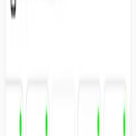
me acogieron de lujo y con gran profesionalidad, especialmente el
profe de pádel y sus recepciontas. Gracias Silvi!!!
”
María Dolores Quinto Quinto
feb 2026