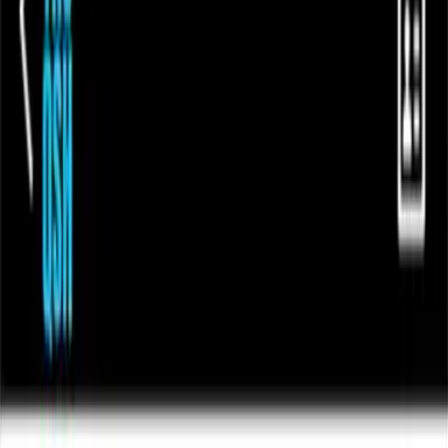
Pádel en Alzira
Tu club de pádel en Alzira.
Reservar pista
Ver cuotas
Reserva
En 10 segundos desde la app
Juega
8 pistas, siempre hay sitio
Quédate
Sport Bar después del partido
Repite
Cada semana con tu grupo
Nuestras instalaciones
Las mejores pistas de pádel en Alzira
35 años avalan el club de pádel en Alzira de Tenisquash. Pistas
profesionales, mantenimiento diario y un entorno pensado para que
disfrutes cada partido, tanto si empiezas como si ya compites.
Cubiertas y exteriores
4 cubiertas para jugar llueva o haga sol. 3 exteriores para cuando el
tiempo acompaña. Y 1 pista individual para jugar 1 contra 1.