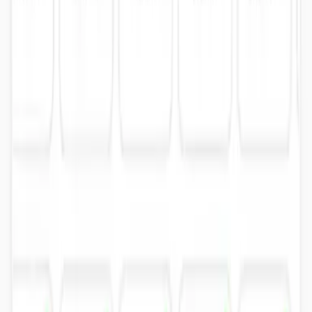
03
Confirma y juega
Pago con bono o tarjeta. Llega 5 minutos antes a recepción y a
jugar.
Preguntas frecuentes
Preguntas frecuentes sobre pádel en
Alzira
¿Cuántas pistas de pádel tiene Tenisquash?
¿Cómo puedo reservar una pista de pádel?