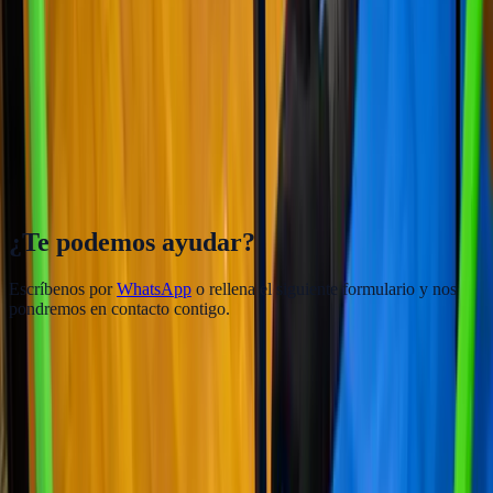
Domina tu cuerpo. Lo demás es
secundario.
15€/mes extra si ya eres socio del club. Si no lo eres, pregúntanos
por WhatsApp y te informamos.
Hablar por WhatsApp
Cómo Llegar
¿Te podemos ayudar?
Escríbenos por
WhatsApp
o rellena el siguiente formulario y nos
pondremos en contacto contigo.
Nombre
*
Teléfono
*
Email
*
Mensaje