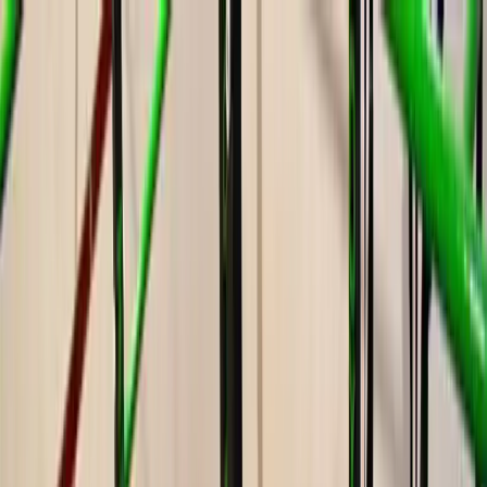
Deportes
Clases
Piscina
Campus
Cuotas
Hazte Socio
Inicio
Clases Dirigidas
Calistenia
Clases de calistenia en Alzira