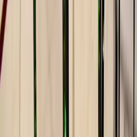
Cada ejercicio tiene una progresión. Si no puedes hacer una
dominada, empiezas con australianas. Si no puedes hacer un fondo,
empiezas con asistidos. El monitor lleva tu evolución y sabe cuándo
subir el nivel.
Fuerza real, no de postureo
Mover tu propio peso es el mejor indicador de fuerza funcional.
Cuando dominas tu cuerpo, todo lo demás — cargar a tu hijo, subir
escaleras, jugar a pádel — se vuelve más fácil.
El gimnasio del futuro es una barra
No necesitas 30 máquinas para estar fuerte. Una barra, unas
paralelas y un buen monitor. Eso es calistenia. Simplicidad que
funciona.
Qué esperar
Qué vas a hacer (y qué no)
Progresiones de dominadas, fondos, flexiones, muscle-ups, planchas
y trabajo de core en barra. Cada sesión tiene calentamiento de