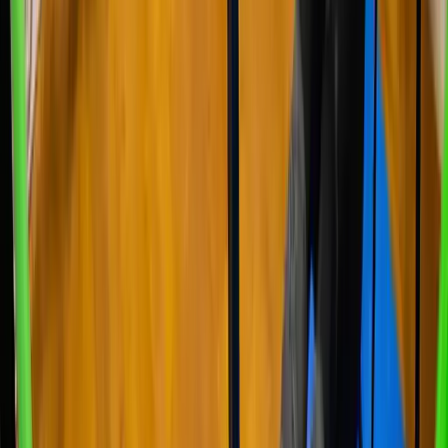
“
Calistenia con Adri es bestial. Poniendome mas tocho cada mes
”
Carlos Rubio
oct 2024