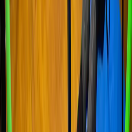
“
Lo mejor el profesor de Calistenia
”
the Antony
abr 2021