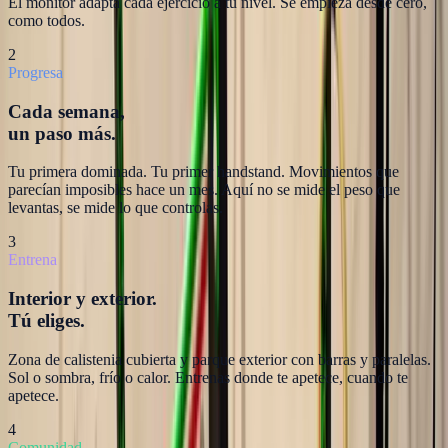
El monitor adapta cada ejercicio a tu nivel. Se empieza desde cero,
como todos.
2
Progresa
Cada semana,
un paso más.
Tu primera dominada. Tu primer handstand. Movimientos que
parecían imposibles hace un mes. Aquí no se mide el peso que
levantas, se mide lo que controlas.
3
Entrena
Interior y exterior.
Tú eliges.
Zona de calistenia cubierta y parque exterior con barras y paralelas.
Sol o sombra, frío o calor. Entrenas donde te apetece, cuando te
apetece.
4
Comunidad