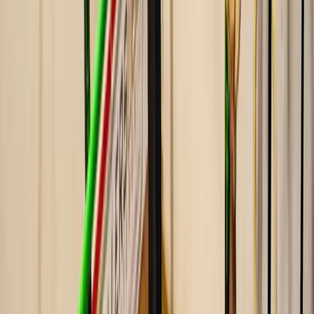
“
Si puedes mover tu cuerpo, puedes hacer calistenia. Yo
te enseño cómo.
”
Horario
Horario de calistenia
Niños
Martes y Jueves
17:00 a 19:00
Adultos
Lun. / Miér. / Vier. — 17:00 a 21:00
Martes y Jueves — 19:00 a 21:00
Más actividades en Tenisquash Alzira
Combina
calistenia
con más