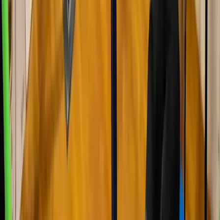
“
Muy buen sitio para ir a entrenar solo, con amigos o con familiares.
Trabajadores muy amables y siempre disponibles para ti, dentro de
calistenia, Adrián todo un crack, muy buen colega y entrenador.
Extremadamente satisfecho 💪🏼
”
Lucas Pallás Rovira
ene 2026