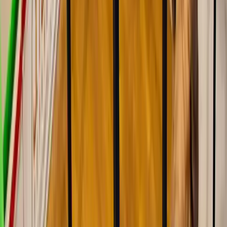
“
Experiencia increíble llevo 5 años entrenando calistenia y no me
arrepiento, entrenandor top, instalaciones top y intensidad top....
”
Juanjo Castillo Aleixandre
feb 2026