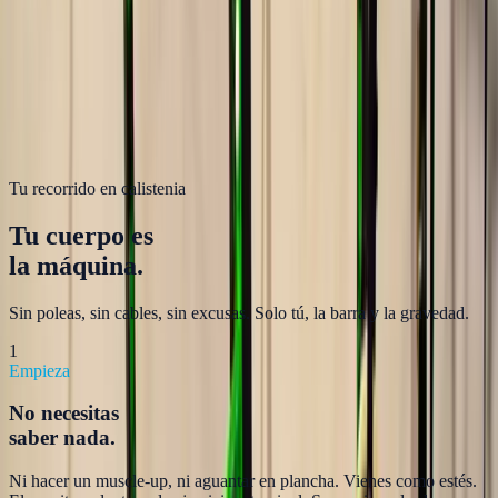
movilidad, bloque técnico (aprender o mejorar un movimiento) y
bloque de trabajo. El monitor adapta cada ejercicio a tu nivel actual.
Lo que
no
vas a encontrar: pesas de gimnasio, máquinas ni
ejercicios sin supervisión. La calistenia necesita técnica y el monitor
está para asegurar que progresas sin lesionarte.
Tu recorrido en calistenia
Tu cuerpo es
la máquina.
Sin poleas, sin cables, sin excusas. Solo tú, la barra y la gravedad.
1
Empieza
No necesitas
saber nada.
Ni hacer un muscle-up, ni aguantar en plancha. Vienes como estés.