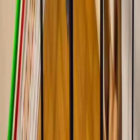
“
Instalaciones espectaculares, han hecho ampliación del gym y la
calistenia muy bien con el profe Adrián con mucha experiencia y
sobretodo el personal de recepción geniales TOP
”
Savo
feb 2026