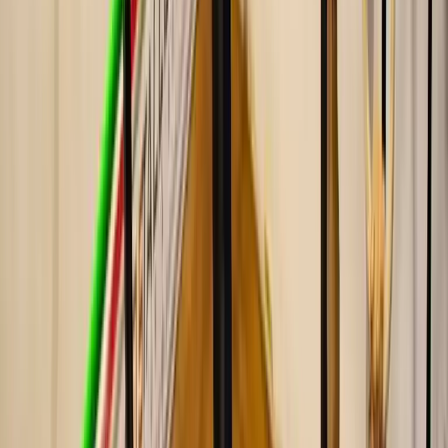
TRX
Fuerza con cintas de suspensión. El complemento perfecto para los
días que no toca calistenia.
Ver TRX
CrossHit
Fuerza funcional + cardio en grupo. Si te gusta la calistenia,
CrossHit te va a encantar.
Ver CrossHit
Piscina climatizada
Descargar hombros y espalda después de las barras. Unos largos
suaves o la sauna.
Ver piscina