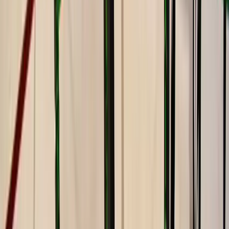
Calistenia en Alzira
Domina tu propio cuerpo. Dominadas, fondos, muscle-ups y
progresiones guiadas por un monitor. Sin pesas, sin máquinas —
solo tú y la barra.
Ver horarios
L–V · 17 a 21h
Adultos y niños
+15€/mes
Socios del club
Zona dedicada
Barras y paralelas
Niños M y J
17:00 – 19:00
El porqué
Si puedes mover tu cuerpo, puedes hacer
calistenia.
La calistenia en Tenisquash no es solo para los que ya hacen
muscle-ups en Instagram. Es para cualquiera que quiera aprender a
moverse mejor usando su propio peso. El monitor marca
progresiones — si hoy haces flexiones en rodillas, mañana serán
normales, y pasado mañana serán a una mano. Todo a tu ritmo.
No necesitas hacer dominadas (todavía)