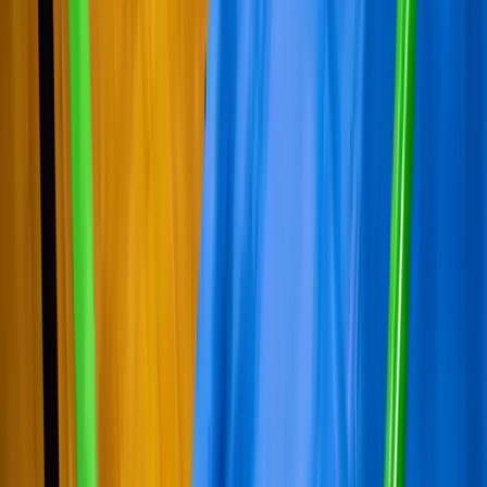
El Club
Deporte para mayores
Empresas
Trabaja con nosotros
Cafetería/Restaurante
Nuestra Historia
Repaso escolar
Información
Cuotas
Horario clases
Horario centro
Contacto
Horario Festivos
FAQ
Blog
Tenisquash Gym
gym@tenisquash.com