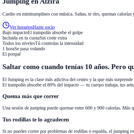
Jumping en Alzira
Cardio en minitramplines con música. Saltas, te ríes, quemas calorías y
Ver horarios
Hazte socio
Bajo impacto
El trampolín absorbe el golpe
Incluida en tu cuota
Sin coste extra
Todos los niveles
Tú controlas la intensidad
1 hora
Se pasa volando
El porqué
Saltar como cuando tenías 10 años. Pero q
El Jumping es la clase más adictiva del centro y la que más sorprende 
El trampolín absorbe el 80% del impacto — tu cuerpo trabaja, tus arti
Quema más que correr
Una sesión de jumping puede quemar entre 600 y 900 calorías. Más que 
Tus rodillas te lo agradecen
Si no puedes correr por problemas de rodillas o espalda, el jumping es t