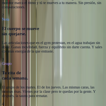
monitor marca el ritmo y tú te mueves a tu manera. Sin presión, sin
comparaciones.
2
Nota
El cuerpo se mueve
sin quejarse.
Las articulaciones que en el gym protestan, en el agua trabajan sin
dolor. Ganas movilidad, fuerza y equilibrio sin darte cuenta. Y sales
con más energía de la que entraste.
3
Grupo
Tu cita de
cada semana.
El grupo de los martes. El de los jueves. Las mismas caras, las
mismas risas. Vienes por la clase pero te quedas por la gente. Y
después, la sauna para rematar.
4